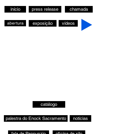
início
press release
chamada
abertura
exposição
vídeos
catálogo
palestra do Enock Sacramento
notícias
fala de Pannunzio
oficina de xilo